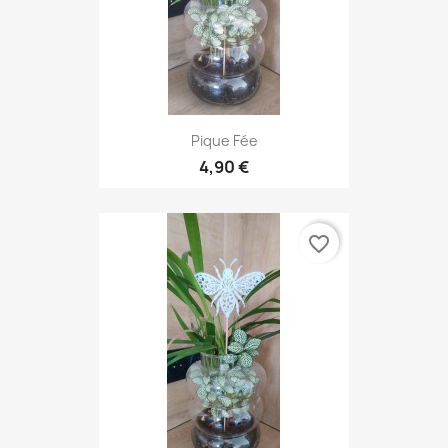
Pique Fée
4,90 €
favorite_border