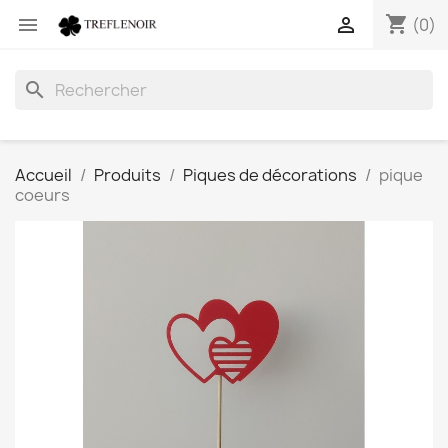
shopping_cart


(0)
search
Accueil
Produits
Piques de décorations
pique
coeurs