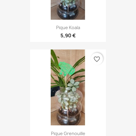
Pique Koala
5,90 €
favorite_border
Pique Grenouille