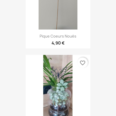
Pique Coeurs Noués
4,90 €
favorite_border