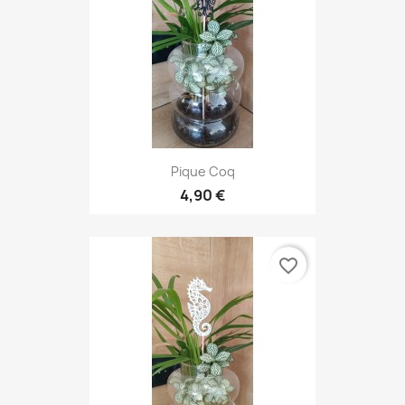
Pique Coq
4,90 €
favorite_border