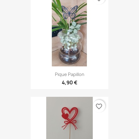
Pique Papillon
4,90 €
favorite_border