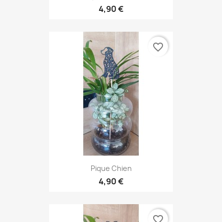
4,90 €
favorite_border
Pique Chien
4,90 €
favorite_border