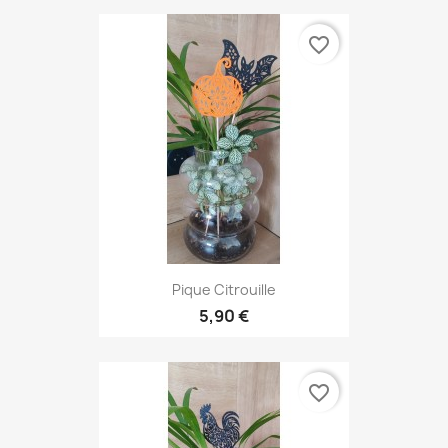
favorite_border
Pique Citrouille
5,90 €
favorite_border