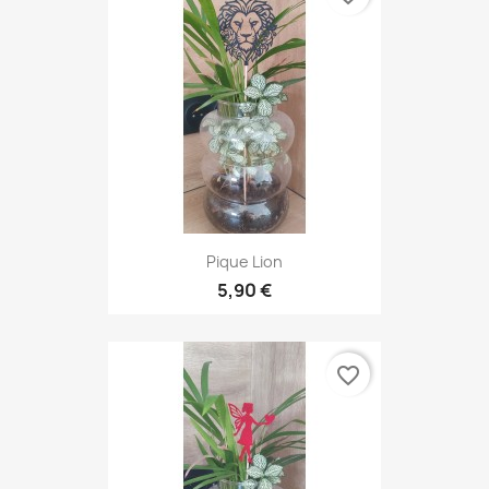
Pique Lion
5,90 €
favorite_border