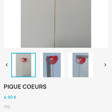


PIQUE COEURS
4,90 €
TTC