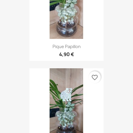
Pique Papillon
4,90 €
favorite_border