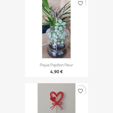
favorite_border
Pique Papillon Fleur
4,90 €
favorite_border