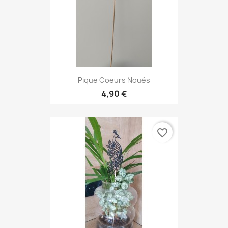
Pique Coeurs Noués
4,90 €
favorite_border