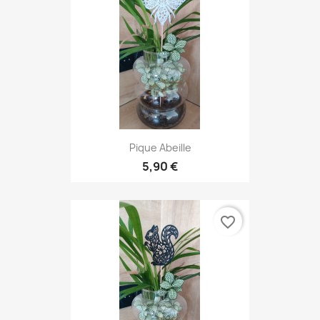
Pique Abeille
5,90 €
favorite_border