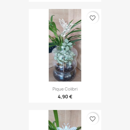
favorite_border
Pique Colibri
4,90 €
favorite_border