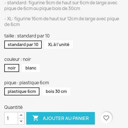
- standard: figurine 9cm de haut sur 6cm de large avec
pique de 6cm ou pique bois de 30cm
- XL: figurine 16cm de haut sur 12cm de large avec pique
de 6cm
taille : standard par 10
standard par 10
XL à l'unité
couleur : noir
noir
blanc
pique : plastique 6cm
plastique 6cm
bois 30 cm
Quantité

favorite_border
AJOUTER AU PANIER