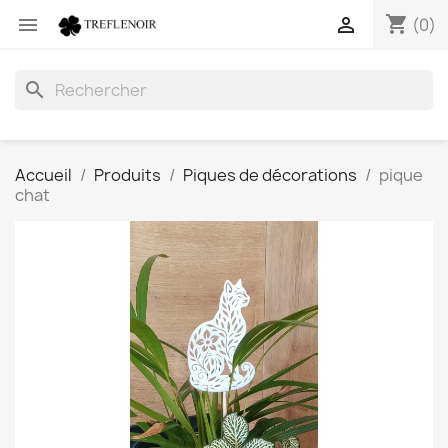
shopping_cart


(0)
search
Accueil
Produits
Piques de décorations
pique
chat