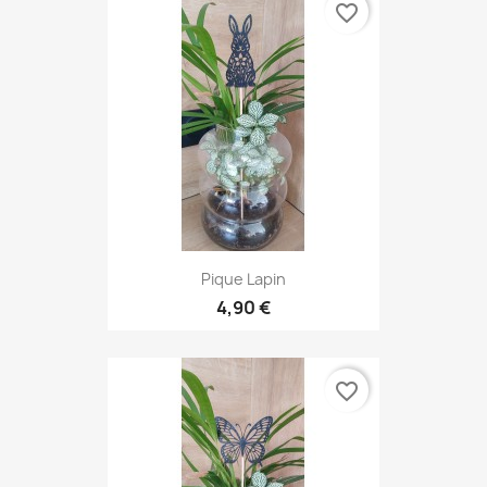
favorite_border
Pique Lapin
4,90 €
favorite_border