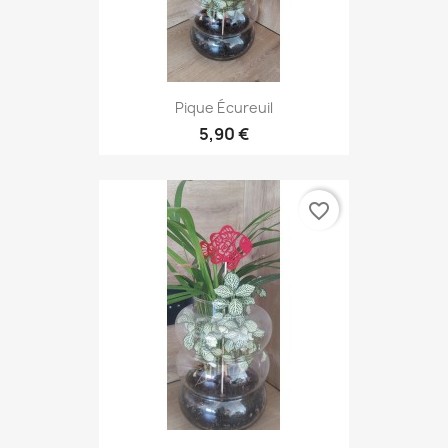
Pique Écureuil
5,90 €
favorite_border