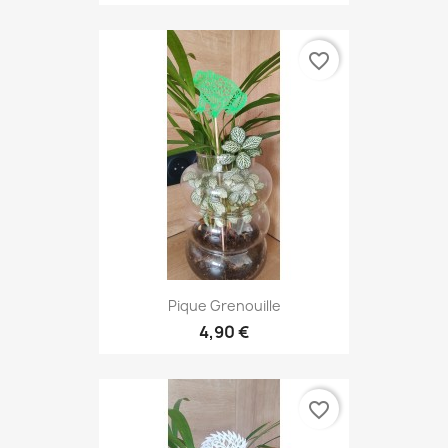
favorite_border
Pique Grenouille
4,90 €
favorite_border